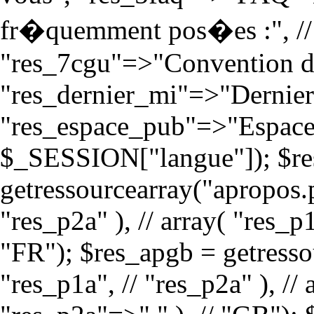
fr�quemment pos�es :", //
"res_7cgu"=>"Convention d'u
"res_dernier_mi"=>"Dernier
"res_espace_pub"=>"Espace P
$_SESSION["langue"]); $re
getressourcearray("apropos.p
"res_p2a" ), // array( "res_p
"FR"); $res_apgb = getresso
"res_p1a", // "res_p2a" ), // 