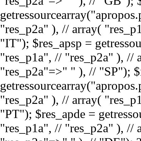
"res_p2a"=>" " ), // "GB"); 
getressourcearray("apropos.p
"res_p2a" ), // array( "res_p
"IT"); $res_apsp = getressou
"res_p1a", // "res_p2a" ), // 
"res_p2a"=>" " ), // "SP"); 
getressourcearray("apropos.p
"res_p2a" ), // array( "res_p
"PT"); $res_apde = getressou
"res_p1a", // "res_p2a" ), // 