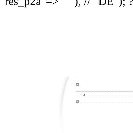
"res_p2a"=>" " ), // "DE"); 
-
à