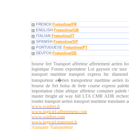
FRENCH
Fretonline/FR
ENGLISH
Fretonline/GB
ITALIAN
Fretonline/IT
SPANISH
Fretonline/SP
PORTUGUESE
Fretonline/PT
DEUTCH
Fretonline/DE
bourse fret Transport affreteur affretement aerien b
logistique Forum exportateur Loi gayssot cnr taxe 
transport maritime transport express htc diamond
transporteur a�rien transporteur maritime aerien lo
bourse de fret bolsa de frete course express palett
importation chine afrique affreteur container pal
master freight air way bill LTA CMR ADR recherche 
routier transport aerien transport maritime transitaire
www.winfret.fr
www.logiciel-affretement.com
www.winfret.com
www.logiciel.transport.fr
Annuaire Transporteur