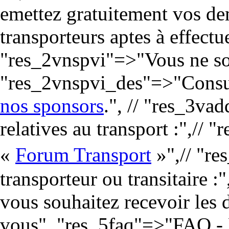
emettez gratuitement vos de
transporteurs aptes à effectue
"res_2vnspvi"=>"Vous ne souh
"res_2vnspvi_des"=>"Consu
nos sponsors
.", // "res_3va
relatives au transport :",//
«
Forum Transport
»",// "r
transporteur ou transitaire 
vous souhaitez recevoir les 
vous", "res_5faq"=>"FAQ - L