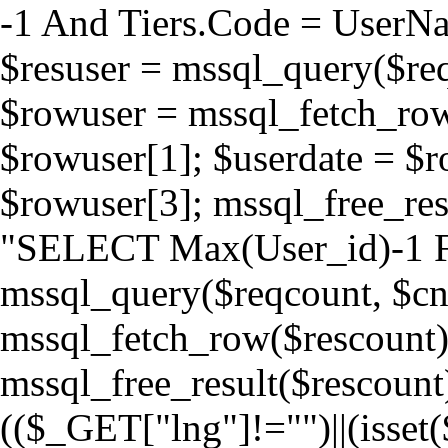
-1 And Tiers.Code = User
$resuser = mssql_query($requ
$rowuser = mssql_fetch_row(
$rowuser[1]; $userdate = $r
$rowuser[3]; mssql_free_res
"SELECT Max(User_id)-1 F
mssql_query($reqcount, $cn
mssql_fetch_row($rescount)
mssql_free_result($rescount)
(($_GET["lng"]!="")||(isset