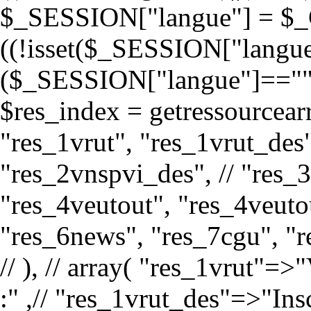
$_SESSION["langue"] = $_G
((!isset($_SESSION["langue"
($_SESSION["langue"]==""
$res_index = getressourcearr
"res_1vrut", "res_1vrut_des",
"res_2vnspvi_des", // "res_3
"res_4veutout", "res_4veutou
"res_6news", "res_7cgu", "
// ), // array( "res_1vrut"=
:" ,// "res_1vrut_des"=>"Ins